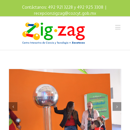
Contáctanos: 492 921 3228 y 492 925 3308
|
recepcionzigzag@cozcyt.gob.mx