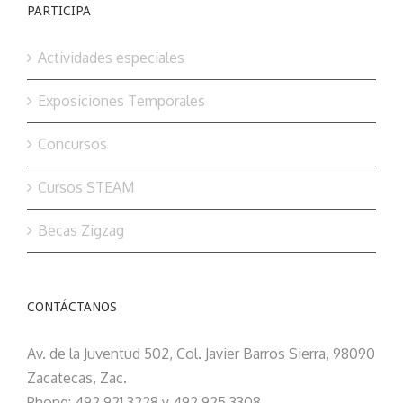
PARTICIPA
Actividades especiales
Exposiciones Temporales
Concursos
Cursos STEAM
Becas Zigzag
CONTÁCTANOS
Av. de la Juventud 502, Col. Javier Barros Sierra, 98090
Zacatecas, Zac.
Phone: 492 921 3228 y 492 925 3308