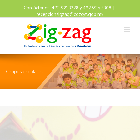
Contáctanos: 492 921 3228 y 492 925 3308
|
recepcionzigzag@cozcyt.gob.mx
Grupos escolares