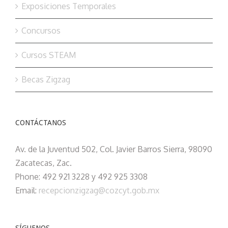
Exposiciones Temporales
Concursos
Cursos STEAM
Becas Zigzag
CONTÁCTANOS
Av. de la Juventud 502, Col. Javier Barros Sierra, 98090
Zacatecas, Zac.
Phone: 492 921 3228 y 492 925 3308
Email:
recepcionzigzag@cozcyt.gob.mx