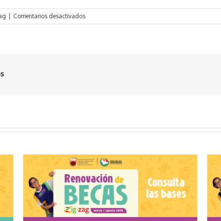
en
ag
|
Comentarios desactivados
Resultados
Nuevo
Ingreso
Becas
Zigzag
os
Octubre
2024
–
Febrero
2025