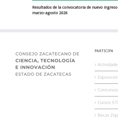
ados de la convocatoria de nuevo ingreso
Resultados de la
-agosto 2026
marzo-agosto 20
PARTICIPA
Actividade
Exposicio
Concursos
Cursos S
Becas Zig