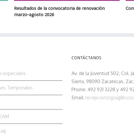
 convocatoria de renovación
Convocatoria de renovació
26
CONTÁCTANOS
s especiales
Av. de la Juventud 502, Col. J
Sierra, 98090 Zacatecas, Zac
nes Temporales
Phone: 492 921 3228 y 492 9
Email:
recepcionzigzag@coz
TEAM
zag