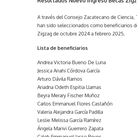
Resultados Nuevo Ingreso Becas Zigz
A través del Consejo Zacatecano de Ciencia, T
han sido seleccionados como beneficiarios de
Zigzag de octubre 2024 a febrero 2025.
Lista de beneficiarios
Andrea Victoria Bueno De Luna
Jessica Anahi Córdova García
Arturo Dávila Ramos
Ariadna Odeth Espitia Llamas
Beyra Merary Fischer Muñoz
Carlos Emmanuel Flores Castañón
Valeria Alejandra García Padilla
Leslie Melissa García Ramírez
Ángela Marivi Guerrero Zapata
Caleb Emmanuel Jasso Reyes