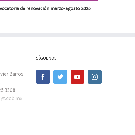
Convocatoria de becas marzo agosto 2
n marzo-agosto 2026
SÍGUENOS
avier Barros
.
25 3308
cyt.gob.mx