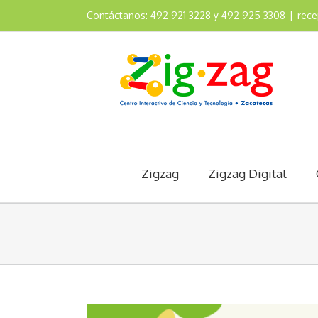
Contáctanos: 492 921 3228 y 492 925 3308
|
rec
Zigzag
Zigzag Digital
View