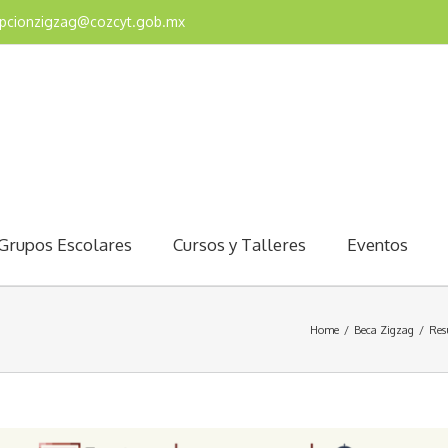
epcionzigzag@cozcyt.gob.mx
Grupos Escolares
Cursos y Talleres
Eventos
Home
/
Beca Zigzag
/
Res