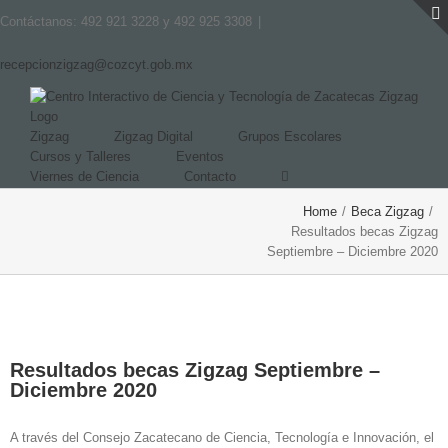
Contáctanos: 492 921 3228 y 492 925 3308
|
recepcionzigzag@cozcyt.gob.mx
Zigzag
Zigzag Digital
Grupos Escolares
Cursos y Talleres
Eventos
Viernes de Ciencia
Contacto
Home
/
Beca Zigzag
/
Resultados becas Zigzag
Septiembre – Diciembre 2020
View
Larger
Resultados becas Zigzag Septiembre –
Image
Diciembre 2020
A través del Consejo Zacatecano de Ciencia, Tecnología e Innovación, el