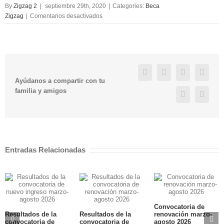
By
Zigzag 2
|
septiembre 29th, 2020
|
Categories:
Beca
en
Zigzag
|
Comentarios desactivados
Resultados
becas
Zigzag
Septiembre
–
Facebook
Twitter
Linkedin
Googl
Diciembre
Ayúdanos a compartir con tu
2020
familia y amigos
Pinterest
Email
Entradas Relacionadas
Convocatoria de
Resultados de la
Resultados de la
renovación marzo-
convocatoria de
convocatoria de
agosto 2026