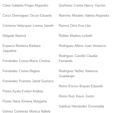
Chew Saldaña Priapo Alejandro
Quiñonez Correa Nancy Yazmin
Corzo Domínguez Oscar Eduardo
Ramírez Morales Valeria Alejandra
Cristerna Velázquez Lorena Janeth
Ramos Ortiz Ana Lilia
Delgado Marisol
Robles Madera Lizbeth
Esparza Rentería Bárbara
Rodríguez Albino Juan Venancio
Jaqueline
Rodríguez Castillo Claudia
Fernández Correa María Cristina
Fernanda
Fernández Correa Regina
Rodríguez Núñez Vanessa
Guadalupe
Fernández Puentes Jared Gustavo
Romo Enciso Brayan Eduardo
Flores Ayala Evelyn Andrea
Romo Ruiz Kevin Jostin
Flores Nava Ximena Margarita
Saldivar Hernández Esmeralda
Gómez Contreras Mónica Nallely