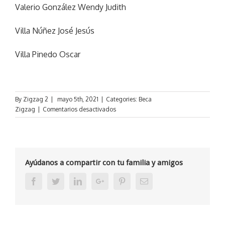
Valerio González Wendy Judith
Villa Núñez José Jesús
Villa Pinedo Oscar
By
Zigzag 2
|
mayo 5th, 2021
|
Categories:
Beca
en
Zigzag
|
Comentarios desactivados
Resultados
Becas
Zigzag
Mayo
–
Ayúdanos a compartir con tu familia y amigos
Julio
2021
Facebook
Twitter
Linkedin
Google+
Pinterest
Email