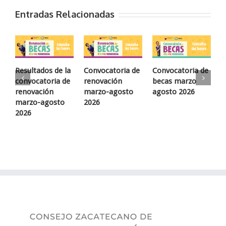
Entradas Relacionadas
C
Convocatoria de
Resultados de la
Convocatoria de
p
becas marzo
convocatoria de
renovación
i
agosto 2026
renovación
marzo-agosto
s
marzo-agosto
2026
–
2026