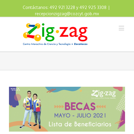
Contáctanos: 492 921 3228 y 492 925 3308
|
recepcionzigzag@cozcyt.gob.mx
View
Larger
Image