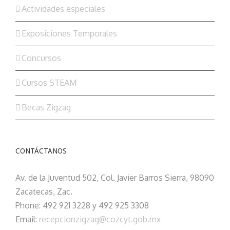
Actividades especiales
Exposiciones Temporales
Concursos
Cursos STEAM
Becas Zigzag
CONTÁCTANOS
Av. de la Juventud 502, Col. Javier Barros Sierra, 98090
Zacatecas, Zac.
Phone: 492 921 3228 y 492 925 3308
Email:
recepcionzigzag@cozcyt.gob.mx