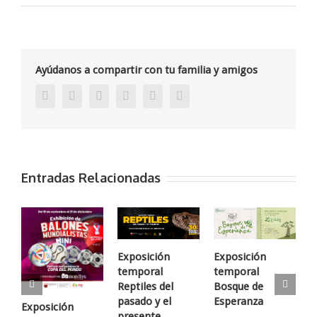
Exposición
temporal
De
sueños
y
Ayúdanos a compartir con tu familia y amigos
chintetes
Facebook
Twitter
Linkedin
Google+
Pinterest
Email
Entradas Relacionadas
Exposición
Exposición
E
temporal
temporal
t
Reptiles del
Bosque de
M
pasado y el
Esperanza
P
Exposición
presente