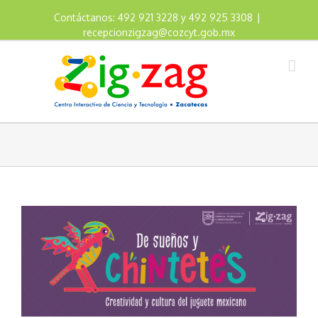
Contáctanos: 492 921 3228 y 492 925 3308
|
recepcionzigzag@cozcyt.gob.mx
View
Larger
Image