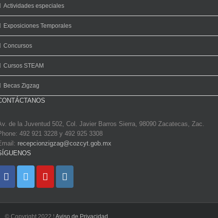
Actividades especiales
Exposiciones Temporales
Concursos
Cursos STEAM
Becas Zigzag
CONTÁCTANOS
Av. de la Juventud 502, Col. Javier Barros Sierra, 98090 Zacatecas, Zac.
Phone: 492 921 3228 y 492 925 3308
Email:
recepcionzigzag@cozcyt.gob.mx
SÍGUENOS
© Copyright 2022 ¦
Aviso de Privacidad