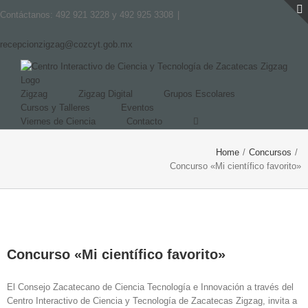
Contáctanos: 492 921 3228 y 492 925 3308
|
recepcionzigzag@cozcyt.gob.mx
Zigzag
Zigzag Digital
Grupos Escolares
Cursos y Talleres
Eventos
Viernes de Ciencia
Contacto
Home
/
Concursos
/
Concurso «Mi científico favorito»
Concurso «Mi científico favorito»
El Consejo Zacatecano de Ciencia Tecnología e Innovación a través del
Centro Interactivo de Ciencia y Tecnología de Zacatecas Zigzag, invita a