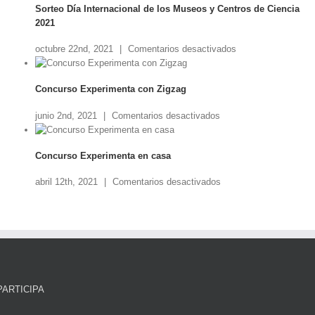
Sorteo Día Internacional de los Museos y Centros de Ciencia
el
2021
agua?
en
octubre 22nd, 2021
|
Comentarios desactivados
Sorteo
Día
Concurso Experimenta con Zigzag
Internacional
de
en
junio 2nd, 2021
|
Comentarios desactivados
los
Concurso
Museos
Experimenta
y
Concurso Experimenta en casa
con
Centros
Zigzag
de
en
abril 12th, 2021
|
Comentarios desactivados
Ciencia
Concurso
2021
Experimenta
en
casa
PARTICIPA