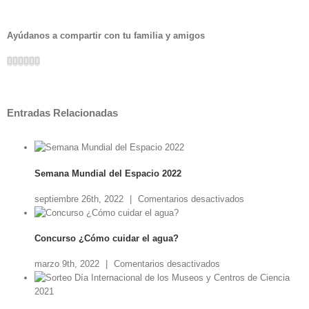
«Mi
científico
favorito»
Ayúdanos a compartir con tu familia y amigos
Facebook
Twitter
Linkedin
Google+
Pinterest
Email
Entradas Relacionadas
Semana Mundial del Espacio 2022
en
septiembre 26th, 2022
|
Comentarios desactivados
Semana
Mundial
Concurso ¿Cómo cuidar el agua?
del
Espacio
en
marzo 9th, 2022
|
Comentarios desactivados
2022
Concurso
¿Cómo
cuidar