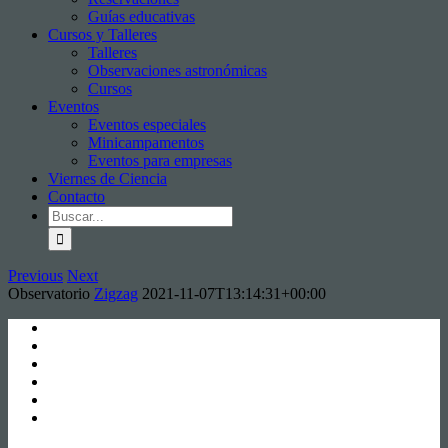
Guías educativas
Cursos y Talleres
Talleres
Observaciones astronómicas
Cursos
Eventos
Eventos especiales
Minicampamentos
Eventos para empresas
Viernes de Ciencia
Contacto
Previous
Next
Observatorio
Zigzag
2021-11-07T13:14:31+00:00