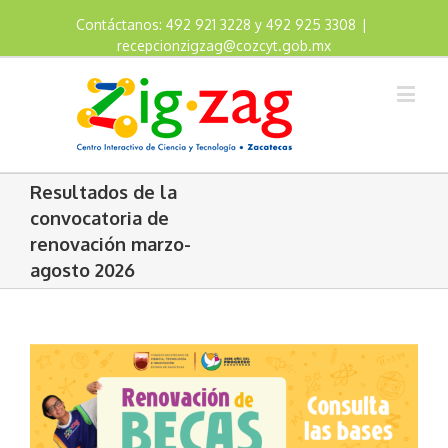
Contáctanos: 492 921 3228 y 492 925 3308
|
recepcionzigzag@cozcyt.gob.mx
Resultados de la
convocatoria de
renovación marzo-
agosto 2026
View
Larger
Image