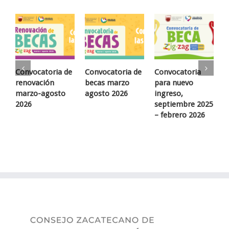
Convocatoria de
Convocatoria de
Convocatoria
R
renovación
becas marzo
para nuevo
N
marzo-agosto
agosto 2026
ingreso,
s
2026
septiembre 2025
–
– febrero 2026