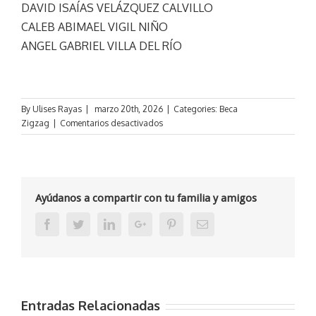
DAVID ISAÍAS VELÁZQUEZ CALVILLO
CALEB ABIMAEL VIGIL NIÑO
ANGEL GABRIEL VILLA DEL RÍO
By
Ulises Rayas
|
marzo 20th, 2026
|
Categories:
Beca
en
Zigzag
|
Comentarios desactivados
Resultados
de
la
convocatoria
de
Ayúdanos a compartir con tu familia y amigos
renovación
marzo-
Facebook
Twitter
Linkedin
Google+
Pinterest
Email
agosto
2026
Entradas Relacionadas