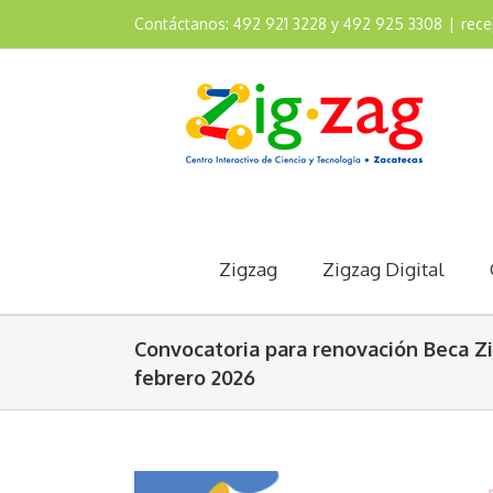
Contáctanos: 492 921 3228 y 492 925 3308
|
rec
Zigzag
Zigzag Digital
Convocatoria para renovación Beca Z
febrero 2026
View