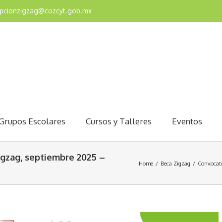
epcionzigzag@cozcyt.gob.mx
Grupos Escolares
Cursos y Talleres
Eventos
igzag, septiembre 2025 –
Home
/
Beca Zigzag
/
Convocato