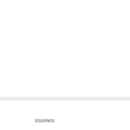
Convocatoria para nuevo ingreso,
septiembre 2025 – febrero 2026
SÍGUENOS