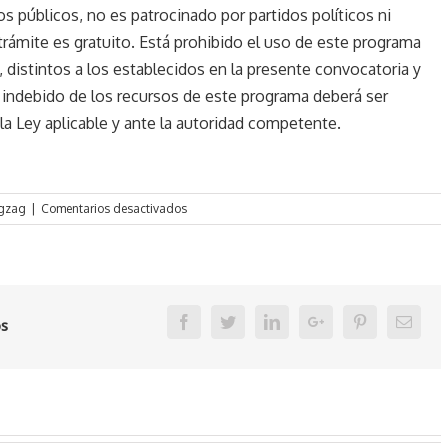
s públicos, no es patrocinado por partidos políticos ni
 trámite es gratuito. Está prohibido el uso de este programa
o, distintos a los establecidos en la presente convocatoria y
indebido de los recursos de este programa deberá ser
a Ley aplicable y ante la autoridad competente.
en
igzag
|
Comentarios desactivados
Convocatoria
para
renovación
Beca
Zigzag,
Facebook
Twitter
Linkedin
Google+
Pinterest
Email
os
septiembre
2025
–
febrero
2026